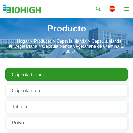


Producto
Hogar
>
Producto
>
Cápsula blanda
>
Cápsula blanda

vegetariana
>
Cápsula blanda vegetariana de vitamina E
400IU
Cápsula blanda
Cápsula dura
Tableta
Polvo