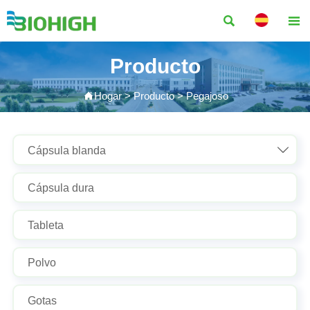


Producto

Hogar
>
Producto
>
Pegajoso

Cápsula blanda
Cápsula dura
Tableta
Polvo
Gotas