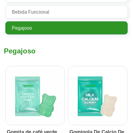
Bebida Funcional
Pegajoso
Pegajoso
Gomita de café verde
Gominola De Calcio De