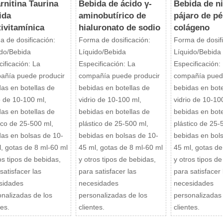
rnitina Taurina
Bebida de ácido γ-
Bebida de n
ida
aminobutírico de
pájaro de pé
ivitamínica
hialuronato de sodio
colágeno
 de dosificación:
Forma de dosificación:
Forma de dosifi
ido/Bebida
Líquido/Bebida
Líquido/Bebida
ificación: La
Especificación: La
Especificación:
añía puede producir
compañía puede producir
compañía pued
as en botellas de
bebidas en botellas de
bebidas en bote
o de 10-100 ml,
vidrio de 10-100 ml,
vidrio de 10-10
as en botellas de
bebidas en botellas de
bebidas en bote
ico de 25-500 ml,
plástico de 25-500 ml,
plástico de 25-
das en bolsas de 10-
bebidas en bolsas de 10-
bebidas en bol
, gotas de 8 ml-60 ml
45 ml, gotas de 8 ml-60 ml
45 ml, gotas de
os tipos de bebidas,
y otros tipos de bebidas,
y otros tipos d
satisfacer las
para satisfacer las
para satisfacer 
sidades
necesidades
necesidades
nalizadas de los
personalizadas de los
personalizadas
tes.
clientes.
clientes.