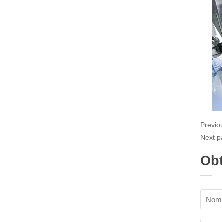
Previo
Next p
Obt