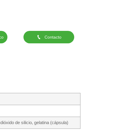

co
Contacto
óxido de silicio, gelatina (cápsula)