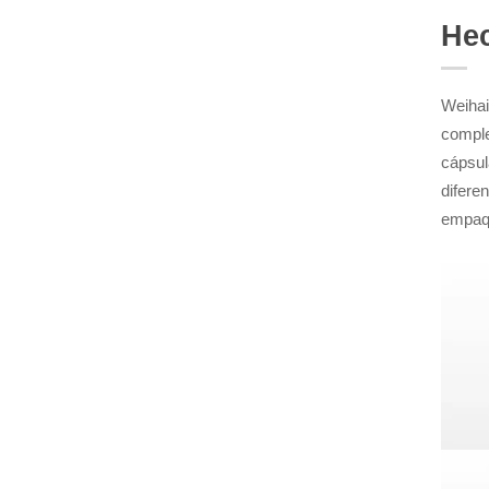
Hec
Weihai
comple
cápsul
diferen
empaqu