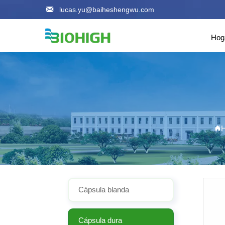

lucas.yu@baiheshengwu.com
Hog
H

Cápsula blanda
Cápsula dura