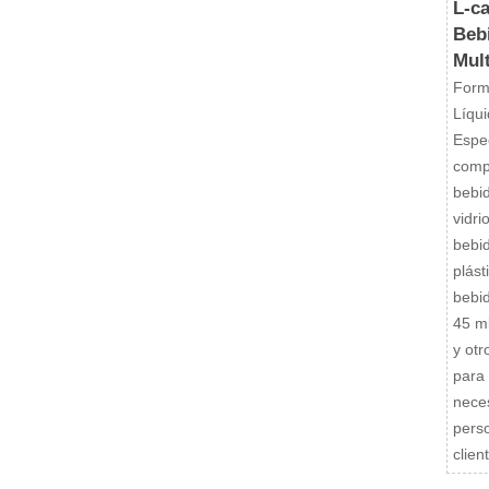
L-ca
Beb
Mult
Forma
Líqu
Espec
comp
bebid
vidri
bebid
plást
bebi
45 ml
y otr
para 
nece
perso
clien