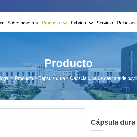
ar
Sobre nosotros
Producto
Fábrica
Servicio
Relacione


Producto
ogar
>
Producto
>
Cápsula dura
>
Cápsula dura de cáscara de psyl
Cápsula dura 