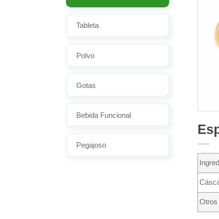
Tableta
Polvo
Gotas
Bebida Funcional
Esp
Pegajoso
Ingred
Cásca
Otros 