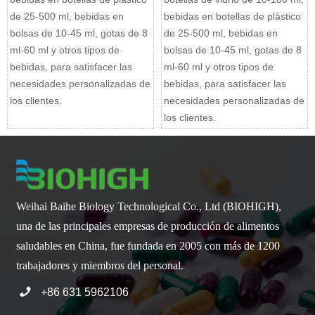
de 25-500 ml, bebidas en
bebidas en botellas de plástico
bolsas de 10-45 ml, gotas de 8
de 25-500 ml, bebidas en
ml-60 ml y otros tipos de
bolsas de 10-45 ml, gotas de 8
bebidas, para satisfacer las
ml-60 ml y otros tipos de
necesidades personalizadas de
bebidas, para satisfacer las
los clientes.
necesidades personalizadas de
los clientes.
Weihai Baihe Biology Technological Co., Ltd (BIOHIGH),
una de las principales empresas de producción de alimentos
saludables en China, fue fundada en 2005 con más de 1200
trabajadores y miembros del personal.

+86 631 5962106