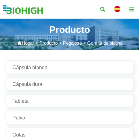


Producto

Hogar
>
Producto
>
Pegajoso
>
Gomita de biotina
Cápsula blanda
Cápsula dura
Tableta
Polvo
Gotas